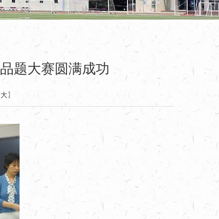
品题大赛圆满成功
大
】