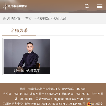
您的位置：
首页
>
学校概况
>
名师风采
名师风采
郑州九中名师风采
地址：河南省郑州市农业路21号 邮政编码：450002
办公室：63944853
课程发展处：63610264 海航咨询：63925047 学生发展
处：86099109
国际部邮箱：iec_academics@zzn9gjb.com
郑州市第九中学 版权所有 @ 2001-2025
豫ICP备2025134502号
豫公网安