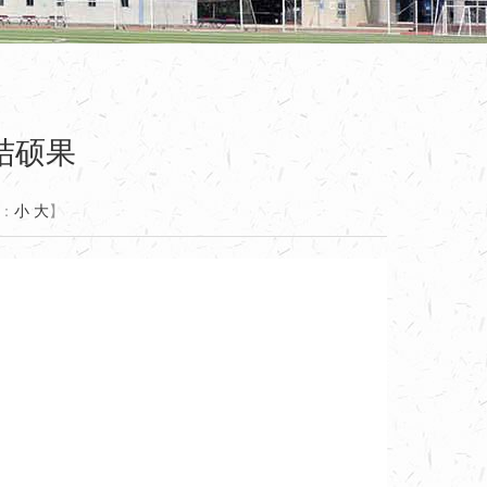
结硕果
：
小
大
】