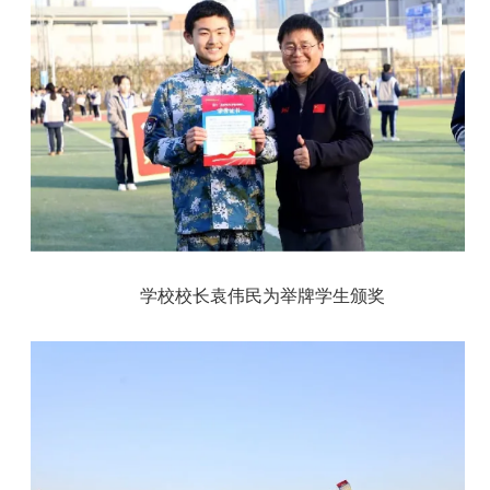
学校校长袁伟民为举牌学生颁奖