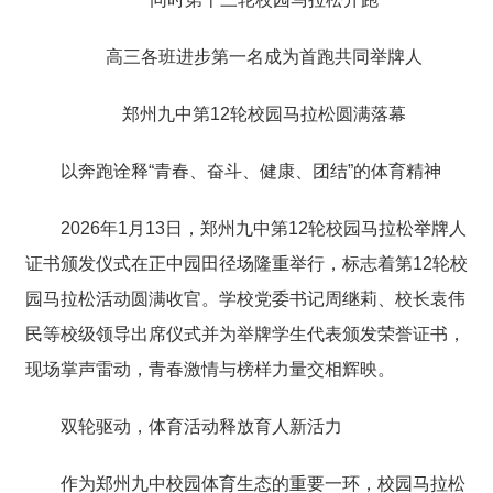
高三各班进步第一名成为首跑共同举牌人
郑州九中第12轮校园马拉松圆满落幕
以奔跑诠释
“青春、奋斗、健康、团结”的体育精神
2026年1月13日，郑州九中第12轮校园马拉松举牌人
证书颁发仪式在正中园田径场隆重举行，标志着第12轮校
园马拉松活动圆满收官。学校党委书记周继莉、校长袁伟
民等校级领导出席仪式并为举牌学生代表颁发荣誉证书，
现场掌声雷动，青春激情与榜样力量交相辉映。
双轮驱动，体育活动释放育人新活力
作为郑州九中校园体育生态的重要一环，校园马拉松