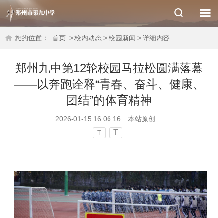
您的位置：
首页
>
校内动态
>
校园新闻
>
详细内容
郑州九中第12轮校园马拉松圆满落幕
——以奔跑诠释“青春、奋斗、健康、
团结”的体育精神
2026-01-15 16:06:16
本站原创
T
T