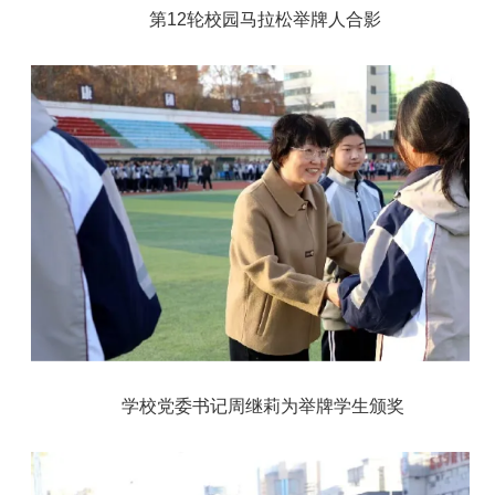
第12轮校园马拉松举牌人合影
学校党委书记周继莉为举牌学生颁奖