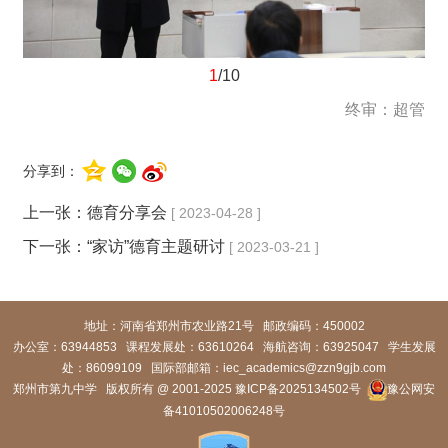
1
/10
终审：超管
分享到：
上一张：
德育分享会
[ 2023-04-28 ]
下一张：
“家访”德育主题研讨
[ 2023-03-21 ]
地址：河南省郑州市农业路21号 邮政编码：450002
办公室：63944853
课程发展处：63610264 海航咨询：63925047 学生发展
处：86099109
国际部邮箱：iec_academics@zzn9gjb.com
郑州市第九中学 版权所有 @ 2001-2025
豫ICP备2025134502号
豫公网安
备41010502006248号