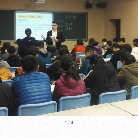
1
/ 4