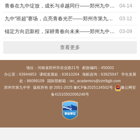
青春在九中绽放，成长与卓越同行——郑州九中召开青年教师座谈会
04-14
九中“班超”赛场，点亮青春光芒——郑州市第九中学举办第六届校园球类班级联赛
03-12
锚定方向启新程，深耕青春向未来——郑州九中高一年级举行新学期主题升旗仪式
03-09
查看更多
地址：河南省郑州市农业路21号 邮政编码：450002
办公室：63944853
课程发展处：63610264 海航咨询：63925047 学生发展
处：86099109
国际部邮箱：iec_academics@zzn9gjb.com
郑州市第九中学 版权所有 @ 2001-2025
豫ICP备2025134502号
豫公网安
备41010502006248号