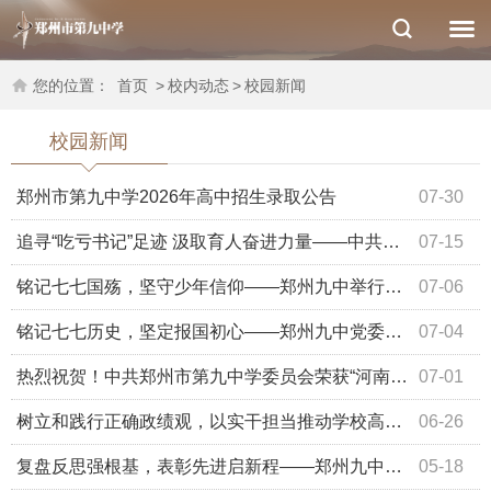
您的位置：
首页
>
校内动态
>
校园新闻
校园新闻
郑州市第九中学2026年高中招生录取公告
07-30
追寻“吃亏书记”足迹 汲取育人奋进力量——中共郑州市第九中学委员会赴西辛庄村开展主题党日活动
07-15
铭记七七国殇，坚守少年信仰——郑州九中举行全校升旗仪式
07-06
铭记七七历史，坚定报国初心——郑州九中党委书记周继莉给海航班学生上思政课
07-04
热烈祝贺！中共郑州市第九中学委员会荣获“河南省先进基层党组织”
07-01
树立和践行正确政绩观，以实干担当推动学校高质量发展——郑州市第九中学召开全体党员大会
06-26
复盘反思强根基，表彰先进启新程——郑州九中高一年级举行升旗仪式暨期中表彰大会
05-18